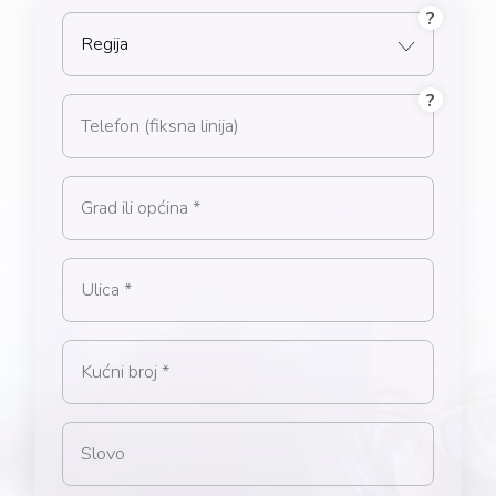
?
Regija
?
Broj telefona
Grad ili općina
Ulica
Kućni broj
Slovo